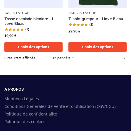
TASSES ESCALADE
T-SHIRTS ESCALADE
Tasse escalade bicolore – I
T-shirt grimpeur – I love Bleau
Love Bleau
(3)
(1)
29,90
€
19,90
€
Choix des options
Choix des options
6 résultats affichés
A PROPOS
Mentions Légales
Conditions Générales de Vente et d’Utilisation (CGV/CGU)
Politique de confidentialité
Politique des cookies