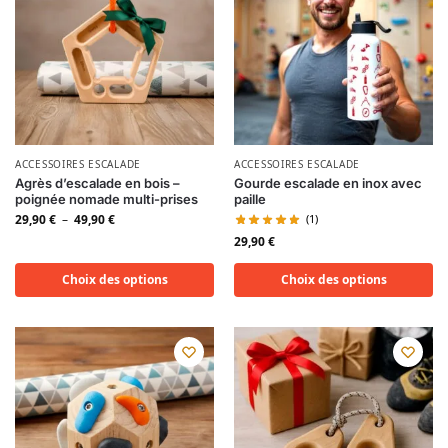
ACCESSOIRES ESCALADE
ACCESSOIRES ESCALADE
Agrès d’escalade en bois –
Gourde escalade en inox avec
poignée nomade multi-prises
paille
29,90
€
–
49,90
€
(1)
29,90
€
Choix des options
Choix des options