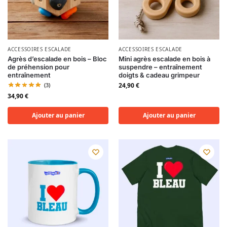
ACCESSOIRES ESCALADE
ACCESSOIRES ESCALADE
Agrès d’escalade en bois – Bloc
Mini agrès escalade en bois à
de préhension pour
suspendre – entraînement
entraînement
doigts & cadeau grimpeur
(3)
24,90
€
34,90
€
Ajouter au panier
Ajouter au panier