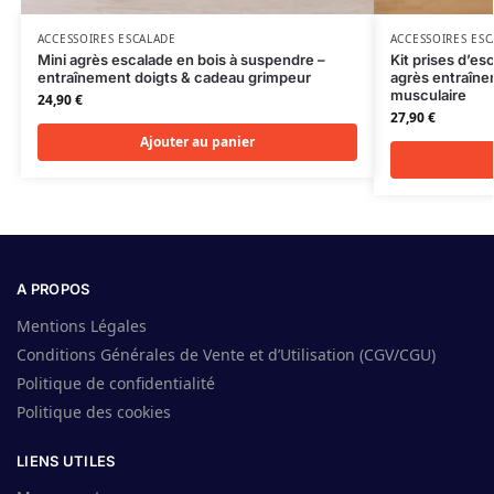
ACCESSOIRES ESCALADE
ACCESSOIRES ES
Mini agrès escalade en bois à suspendre –
Kit prises d’es
entraînement doigts & cadeau grimpeur
agrès entraîn
musculaire
24,90
€
27,90
€
Ajouter au panier
A PROPOS
Mentions Légales
Conditions Générales de Vente et d’Utilisation (CGV/CGU)
Politique de confidentialité
Politique des cookies
LIENS UTILES