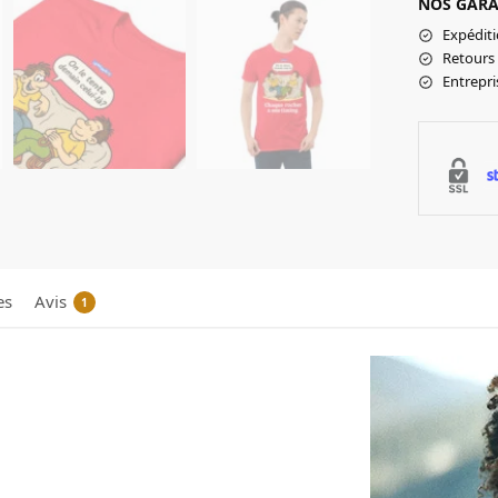
NOS GARA
Expéditi
Retours 
Entrepr
es
Avis
1