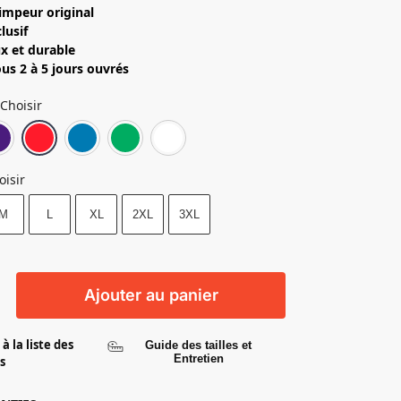
impeur original
lusif
x et durable
us 2 à 5 jours ouvrés
Choisir
Noir
Violet
Rouge
Bleu saphir
Vert irlandais
Blanc
oisir
M
L
XL
2XL
3XL
Ajouter au panier
à la liste des
Guide des tailles et
Entretien
s