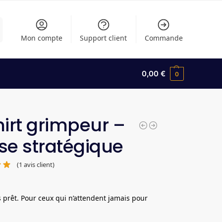
Mon compte
Support client
Commande
0,00
€
0
hirt grimpeur –
se stratégique
(
1
avis client)
s prêt. Pour ceux qui n’attendent jamais pour