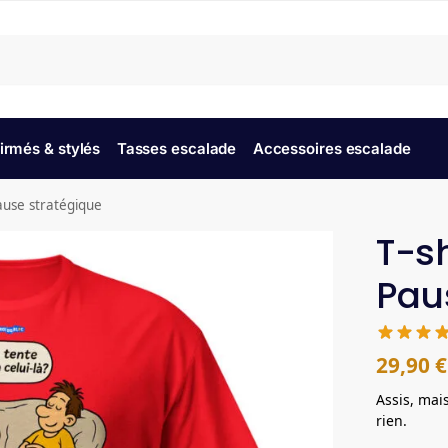
Recherche
irmés & stylés
Tasses escalade
Accessoires escalade
ause stratégique
T-s
Pau
29,90
€
Assis, mai
rien.