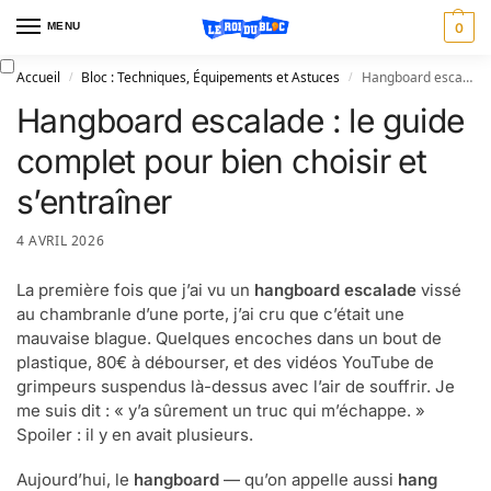
MENU
0
Accueil
Bloc : Techniques, Équipements et Astuces
Hangboard escalade : le guide complet pour bien choisir et s’entraîner
/
/
Hangboard escalade : le guide
complet pour bien choisir et
s’entraîner
4 AVRIL 2026
La première fois que j’ai vu un
hangboard escalade
vissé
au chambranle d’une porte, j’ai cru que c’était une
mauvaise blague. Quelques encoches dans un bout de
plastique, 80€ à débourser, et des vidéos YouTube de
grimpeurs suspendus là-dessus avec l’air de souffrir. Je
me suis dit : « y’a sûrement un truc qui m’échappe. »
Spoiler : il y en avait plusieurs.
Aujourd’hui, le
hangboard
— qu’on appelle aussi
hang