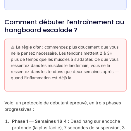
Retrouve la sensation du rocher naturel avec notre
Bloc de Préhension en bois massif
. Idéal pour
bétonner tes doigts et ton grip.
Comment débuter l’entraînement au
hangboard escalade ?
34,90 €
-10%
avec le code
BIENVENUE
⚠️
La règle d’or :
commencez plus doucement que vous
ne le pensez nécessaire. Les tendons mettent 2 à 3×
Voir le produit
plus de temps que les muscles à s’adapter. Ce que vous
ressentez dans les muscles le lendemain, vous ne le
ressentez dans les tendons que deux semaines après —
quand l’inflammation est déjà là.
Voici un protocole de débutant éprouvé, en trois phases
progressives :
Phase 1 — Semaines 1 à 4 :
Dead hang sur encoche
profonde (la plus facile), 7 secondes de suspension, 3