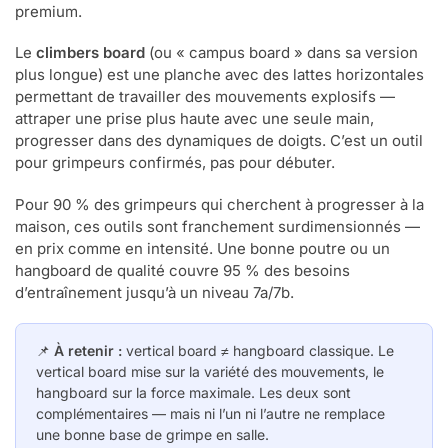
premium.
Le
climbers board
(ou « campus board » dans sa version
plus longue) est une planche avec des lattes horizontales
permettant de travailler des mouvements explosifs —
attraper une prise plus haute avec une seule main,
progresser dans des dynamiques de doigts. C’est un outil
pour grimpeurs confirmés, pas pour débuter.
Pour 90 % des grimpeurs qui cherchent à progresser à la
maison, ces outils sont franchement surdimensionnés —
en prix comme en intensité. Une bonne poutre ou un
hangboard de qualité couvre 95 % des besoins
d’entraînement jusqu’à un niveau 7a/7b.
📌
À retenir :
vertical board ≠ hangboard classique. Le
⭐⭐⭐⭐⭐ BEST-SELLER
vertical board mise sur la variété des mouvements, le
Loin de Bleau ? Bétonne ton grip à
hangboard sur la force maximale. Les deux sont
complémentaires — mais ni l’un ni l’autre ne remplace
la maison !
une bonne base de grimpe en salle.