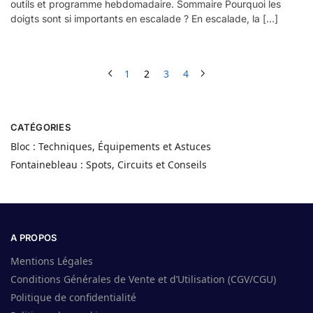
outils et programme hebdomadaire. Sommaire Pourquoi les
doigts sont si importants en escalade ? En escalade, la […]
1
2
3
4
CATÉGORIES
Bloc : Techniques, Équipements et Astuces
Fontainebleau : Spots, Circuits et Conseils
A PROPOS
Mentions Légales
Conditions Générales de Vente et d’Utilisation (CGV/CGU)
Politique de confidentialité